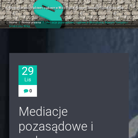
Mediacje pozasądowe i sądowe w Wolsztynie, Nowym Tomyślu i Grodzisku Wlkp.
Home
/
Pomoc prawna
/
Mediacje pozasądowe i sądowe w Wolsztynie, Nowym Tomyślu i
Grodzisku Wlkp.
29
Lis
0
Mediacje
pozasądowe i