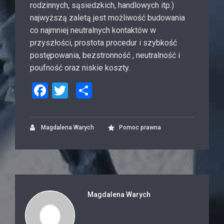
rodzinnych, sąsiedzkich, handlowych itp.)
najwyższą zaletą jest możliwość budowania
co najmniej neutralnych kontaktów w
przyszłości, prostota procedur i szybkość
postępowania, bezstronność , neutralność i
poufność oraz niskie koszty.
F
T
P
a
wi
o
c
tt
d
Magdalena Warych
Pomoc prawna
e
er
zi
b
el
o
si
o
ę
Magdalena Warych
k